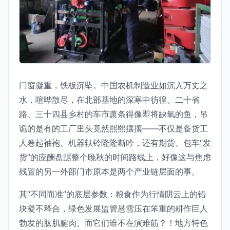
门窗凝重，铁板沉坠。中国农机制造业如沉入万丈之
水，喧哗散尽，在北部基地的深寒中彷徨。二十省
路、三十四县乡村的车市萧条得像即将缺氧的鱼，吊
诡的是有的工厂里头竟然熙熙攘攘——不仅是备货工
人卷起袖袍、机器轪铃隆隆嘶吟，还有期货、包车“发
货”的应酬盘踞整个晚秋的时间路线上，好像这与焦虑
残置的另一外部门市原本是两个产业链层面的事。
其“不同而准”的底层参数：粮食作为行情阴云上的铅
块凝不释合，绿色发展监管悬雪压在笨重的耕作巨人
勃发的肱肌腱肉。而它们谁不在演难筋？！地方特色